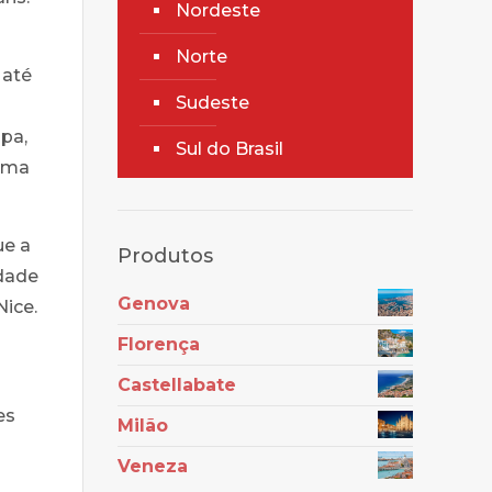
Nordeste
Norte
 até
Sudeste
opa,
Sul do Brasil
tima
ue a
Produtos
idade
Genova
Nice.
Florença
Castellabate
es
Milão
Veneza