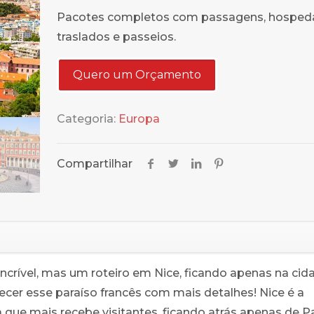
Pacotes completos com passagens, hospe
traslados e passeios.
Quero um Orçamento
Categoria:
Europa
Compartilhar
ncrível, mas um roteiro em Nice, ficando apenas na cid
hecer esse paraíso francês com mais detalhes! Nice é a
que mais recebe visitantes, ficando atrás apenas de Pa