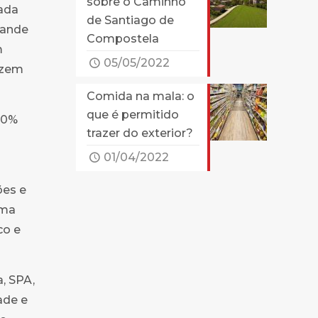
sobre o Caminho
rada
de Santiago de
rande
Compostela
m
05/05/2022
fazem
Comida na mala: o
que é permitido
00%
trazer do exterior?
01/04/2022
̃es e
uma
co e
a, SPA,
ade e