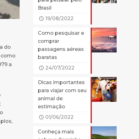
Brasil
19/08/2022
Como pesquisar e
comprar
da do
passagens aéreas
as como
baratas
979 a
24/07/2022
Dicas importantes
para viajar com seu
e
animal de
t
estimação
̃o
01/06/2022
mplos,
Conheça mais