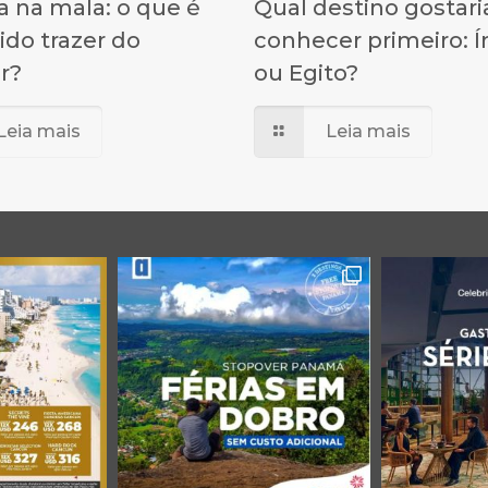
 na mala: o que é
Qual destino gostari
ido trazer do
conhecer primeiro: Í
or?
ou Egito?
Leia mais
Leia mais