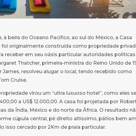
à beira do Oceano Pacífico, ao sul do México, a Casa
 foi originalmente construída como propriedade priva
a receber em seu oásis particular autoridades polític
garet Thatcher, primeira-ministra do Reino Unido de 1
Sir James, resolveu alugar o local, tendo recebido como
Tom Cruise.
ropriedade virou um “ultra luxuoso hotel”, como eles s
00,00 a US$ 12.000,00. A casa foi projetada por Rober
as da Índia, México e do norte da África. O resultado na
 cúpula central, pé direito altíssimo, pátios bem a
o isso cercado por 2Km de praia particular.