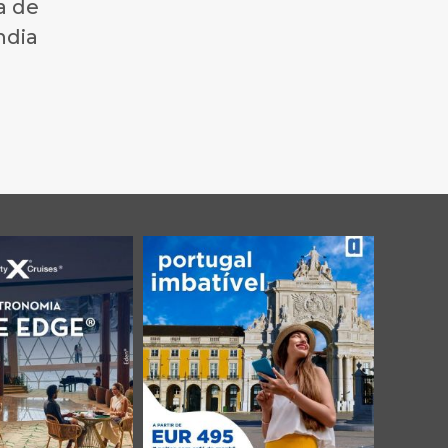
a de
ndia