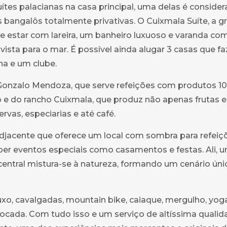
uítes palacianas na casa principal, uma delas é conside
bangalôs totalmente privativas. O Cuixmala Suíte, a g
de estar com lareira, um banheiro luxuoso e varanda co
ista para o mar. É possível ainda alugar 3 casas que 
na e um clube.
Gonzalo Mendoza, que serve refeições com produtos 1
o e do rancho Cuixmala, que produz não apenas frutas e
vas, especiarias e até café.
adjacente que oferece um local com sombra para refeiço
er eventos especiais como casamentos e festas. Ali, 
entral mistura-se à natureza, formando um cenário úni
luxo, cavalgadas, mountain bike, caiaque, mergulho, yog
tocada. Com tudo isso e um serviço de altíssima qualid